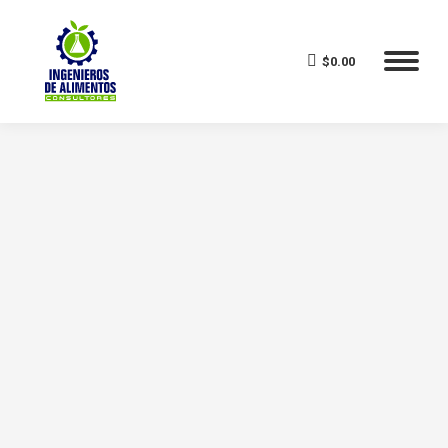
$
0.00