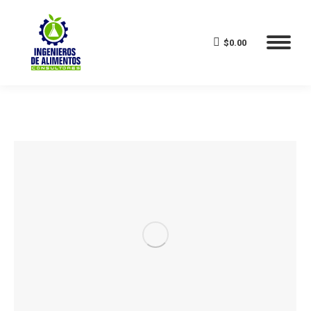
$
0.00